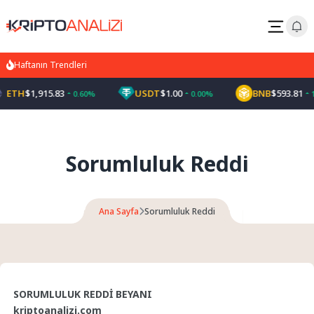
Haftanın Trendleri
ETH
$1,915.83
USDT
$1.00
BNB
$593.81
0.60%
0.00%
1
Sorumluluk Reddi
Ana Sayfa
Sorumluluk Reddi
SORUMLULUK REDDİ BEYANI
kriptoanalizi.com