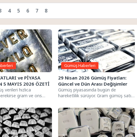
3
4
5
6
7
8
berleri
Gümüş Haberleri
ATLARI ve PİYASA
29 Nisan 2026 Gümüş Fiyatları:
N 5 MAYIS 2026 ÖZETİ
Güncel ve Dün Arası Değişimler
 verileri hızlıca
Gümüş piyasasında bugün de
erekirse gram ve ons
hareketlilik sürüyor. Gram gümüş satış
satış farklarını
fiyatı 106,83 TL seviyesinde yer
. Aşağıdaki bilgiler...
alırken,...