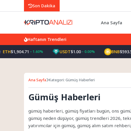
Son Dakika
Ana Sayfa
Haftanın Trendleri
TH
$1,904.71
USDT
$1.00
BNB
$593.55
1.60%
0.00%
Ana Sayfa
Kategori: Gümüş Haberleri
Gümüş Haberleri
gümüş haberleri, gümüş fiyatları bugün, ons gümü
gümüş neden düşüyor, gümüş trendleri 2026, tekni
yatırımcılar için gümüş, gümüş alım satım rehberi,