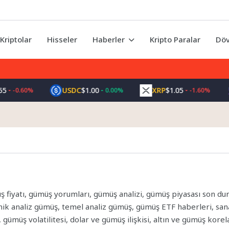
Kriptolar
Hisseler
Haberler
Kripto Paralar
Döv
USDC
$1.00
XRP
$1.05
-0.60%
0.00%
-1.60%
ş fiyatı, gümüş yorumları, gümüş analizi, gümüş piyasası son d
k analiz gümüş, temel analiz gümüş, gümüş ETF haberleri, sanayi
 gümüş volatilitesi, dolar ve gümüş ilişkisi, altın ve gümüş kor