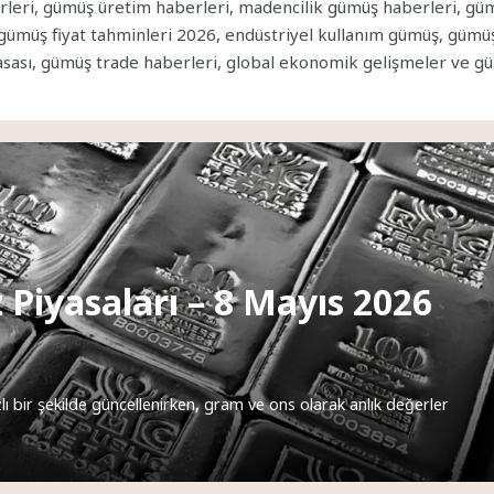
eri, gümüş üretim haberleri, madencilik gümüş haberleri, gümüş 
gümüş fiyat tahminleri 2026, endüstriyel kullanım gümüş, gümüş 
piyasası, gümüş trade haberleri, global ekonomik gelişmeler ve g
 Piyasaları – 8 Mayıs 2026
ı bir şekilde güncellenirken, gram ve ons olarak anlık değerler