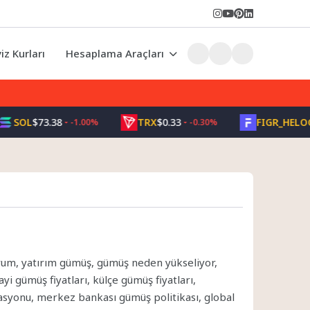
iz Kurları
Hesaplama Araçları
SOL
$73.38
TRX
$0.33
FIGR_HELOC
$1.
-1.00%
-0.30%
urum, yatırım gümüş, gümüş neden yükseliyor,
 gümüş fiyatları, külçe gümüş fiyatları,
elasyonu, merkez bankası gümüş politikası, global