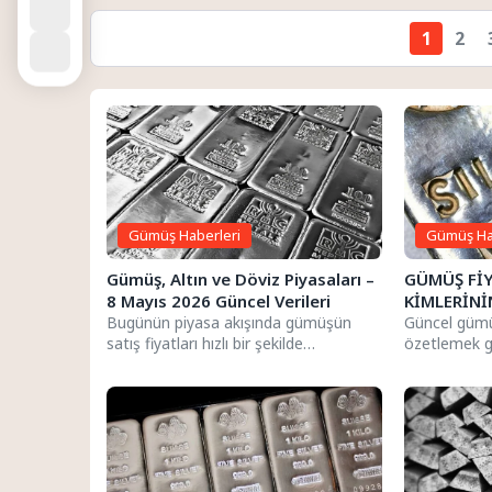
1
2
Gümüş Haberleri
Gümüş Ha
Gümüş, Altın ve Döviz Piyasaları –
GÜMÜŞ FİY
8 Mayıs 2026 Güncel Verileri
KİMLERİNİ
Bugünün piyasa akışında gümüşün
Güncel gümüş
satış fiyatları hızlı bir şekilde
özetlemek g
güncellenirken, gram ve ons olarak
bazında alış-
anlık...
görebilirsiniz