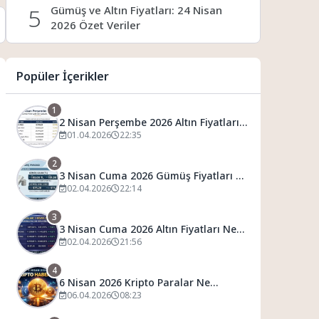
5
Gümüş ve Altın Fiyatları: 24 Nisan
2026 Özet Veriler
6
22 Nisan 2026 Gümüş ve Finansal
Popüler İçerikler
Veriler
1
7
GÜMÜŞ, ALTIN VE DÖVİZ: 21 NİSAN
2 Nisan Perşembe 2026 Altın Fiyatları
2026 GÜNCEL VERİLERİNİN ÖZETİ
Ne Kadar Oldu?
01.04.2026
22:35
2
8
Barış rüzgarı gümüşe de esti: Geride
3 Nisan Cuma 2026 Gümüş Fiyatları Ne
bıraktılar
Kadar Oldu?
02.04.2026
22:14
3
3 Nisan Cuma 2026 Altın Fiyatları Ne
Kadar Oldu?
02.04.2026
21:56
4
6 Nisan 2026 Kripto Paralar Ne
Durumda?
06.04.2026
08:23