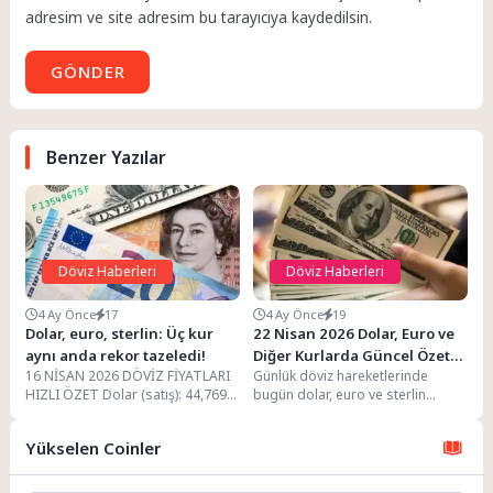
adresim ve site adresim bu tarayıcıya kaydedilsin.
GÖNDER
Benzer Yazılar
Döviz Haberleri
Döviz Haberleri
4 Ay Önce
17
4 Ay Önce
19
Dolar, euro, sterlin: Üç kur
22 Nisan 2026 Dolar, Euro ve
aynı anda rekor tazeledi!
Diğer Kurlarda Güncel Özeti
16 NİSAN 2026 DÖVİZ FİYATLARI
Günlük döviz hareketlerinde
ve Piyasa Verileri
HIZLI ÖZET Dolar (satış): 44,7690
bugün dolar, euro ve sterlin
TL Euro (satış): 53,0614 TL...
alış/satış rakamlarıyla birlikte
günlük değişim oranları da...
Yükselen Coinler