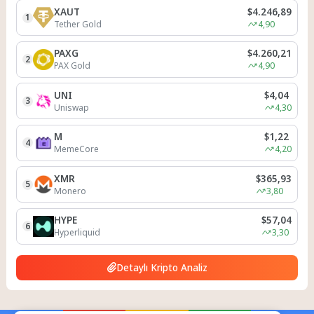
XAUT
$4.246,89
1
Tether Gold
4,90
PAXG
$4.260,21
2
PAX Gold
4,90
UNI
$4,04
3
Uniswap
4,30
M
$1,22
4
MemeCore
4,20
XMR
$365,93
5
Monero
3,80
HYPE
$57,04
6
Hyperliquid
3,30
Detaylı Kripto Analiz