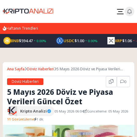
Haftanın Trendleri
BNB
$594.47
USDC
$1.00
XRP
$1.06
0.00%
0.00%
-1
Ana Sayfa
Döviz Haberleri
5 Mayıs 2026 Döviz ve Piyasa Verileri
Güncel Özet
Döviz Haberleri
0
5 Mayıs 2026 Döviz ve Piyasa
Verileri Güncel Özet
Kripto Analizi
05 May 2026 06:04
Güncelleme: 05 May 2026
11 Görüntüleme
1 dk.