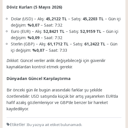
Döviz Kurları (5 Mayıs 2026)
Dolar (USD) – Alış:
45,2122 TL
– Satış:
45,2203 TL
– Gün içi
değişim:
%0,07
– Saat: 7:32
Euro (EUR) – Alış:
52,8421 TL
– Satış:
52,9159 TL
– Gün içi
değişim:
%0,09
– Saat: 7:32
Sterlin (GBP) – Alış:
61,1712 TL
– Satış:
61,2422 TL
– Gün
içi değişim:
%0,07
– Saat: 7:33
Dikkat:
Güncel veriler anlık değişebileceği için güvenilir
kaynaklardan kontrol etmek gerekir.
Dünyadan Güncel Karşılaştırma
Bir önceki gün ile bugün arasındaki farklar şu şekilde
özetlenebilir: USD satışında küçük bir artış yaşanırken EUR’da
hafif azalış gözlemleniyor ve GBP’de benzer bir hareket
kaydediliyor.
Etiketler :
Bu yazıya ait etiket bulunamadı.