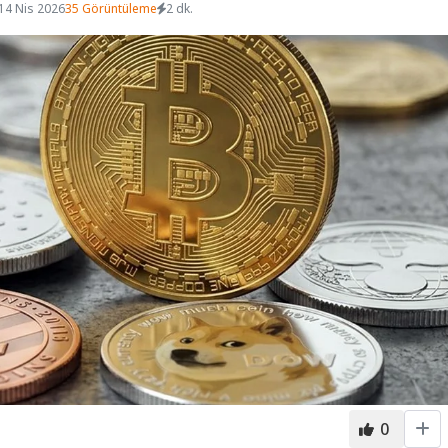
14 Nis 2026
35 Görüntüleme
2 dk.
0