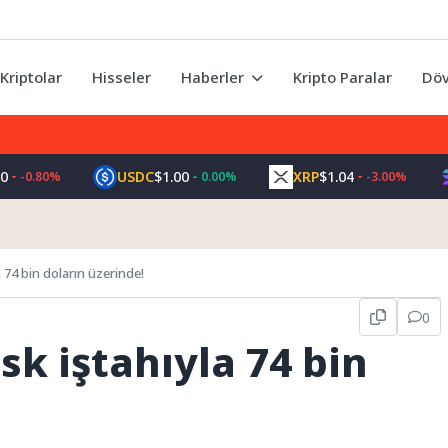
Kriptolar
Hisseler
Haberler
Kripto Paralar
Döv
USDC
$1.00
XRP
$1.04
SO
.80%
0.00%
-3.00%
a 74 bin doların üzerinde!
0
sk iştahıyla 74 bin
!