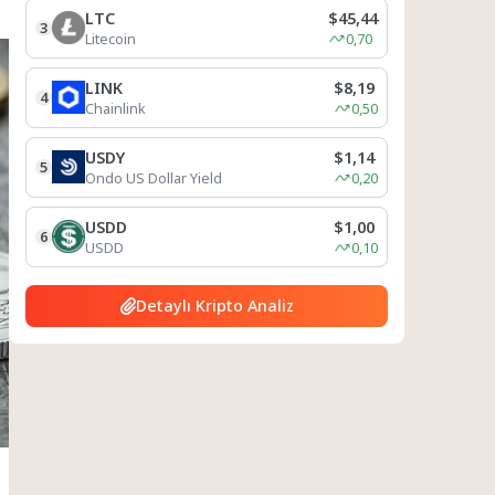
LTC
$45,44
3
Litecoin
0,70
LINK
$8,19
4
Chainlink
0,50
USDY
$1,14
5
Ondo US Dollar Yield
0,20
USDD
$1,00
6
USDD
0,10
Detaylı Kripto Analiz