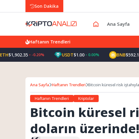
Son Dakika
Ana Sayfa
Haftanın Trendleri
1,902.35
USDT
$1.00
BNB
$592.10
-0.20%
0.00%
-0
Ana Sayfa
Haftanın Trendleri
Bitcoin küresel risk iştahıyl
Haftanın Trendleri
Kriptolar
Bitcoin küresel ri
doların üzerinde