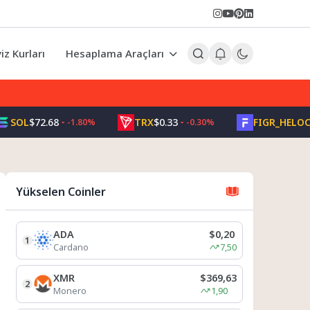
iz Kurları
Hesaplama Araçları
L
$72.68
TRX
$0.33
FIGR_HELOC
$1.00
-1.80%
-0.30%
Yükselen Coinler
ADA
$0,20
1
Cardano
7,50
XMR
$369,63
2
Monero
1,90