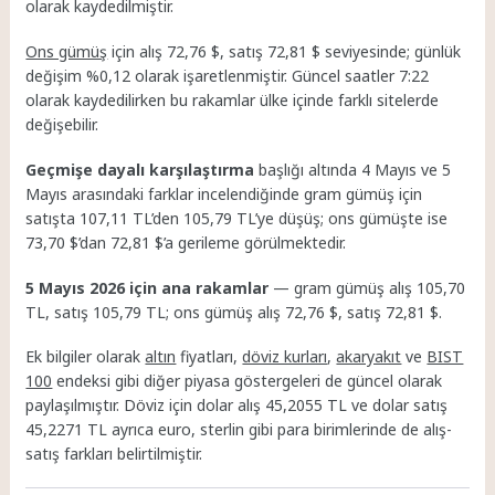
olarak kaydedilmiştir.
Ons gümüş
için alış 72,76 $, satış 72,81 $ seviyesinde; günlük
değişim %0,12 olarak işaretlenmiştir. Güncel saatler 7:22
olarak kaydedilirken bu rakamlar ülke içinde farklı sitelerde
değişebilir.
Geçmişe dayalı karşılaştırma
başlığı altında 4 Mayıs ve 5
Mayıs arasındaki farklar incelendiğinde gram gümüş için
satışta 107,11 TL’den 105,79 TL’ye düşüş; ons gümüşte ise
73,70 $’dan 72,81 $’a gerileme görülmektedir.
5 Mayıs 2026 için ana rakamlar
— gram gümüş alış 105,70
TL, satış 105,79 TL; ons gümüş alış 72,76 $, satış 72,81 $.
Ek bilgiler olarak
altın
fiyatları,
döviz kurları
,
akaryakıt
ve
BIST
100
endeksi gibi diğer piyasa göstergeleri de güncel olarak
paylaşılmıştır. Döviz için dolar alış 45,2055 TL ve dolar satış
45,2271 TL ayrıca euro, sterlin gibi para birimlerinde de alış-
satış farkları belirtilmiştir.