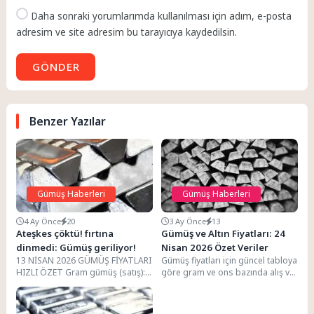
Daha sonraki yorumlarımda kullanılması için adım, e-posta
adresim ve site adresim bu tarayıcıya kaydedilsin.
GÖNDER
Benzer Yazılar
Gümüş Haberleri
Gümüş Haberleri
4 Ay Önce
20
3 Ay Önce
13
Ateşkes çöktü! fırtına
Gümüş ve Altın Fiyatları: 24
dinmedi: Gümüş geriliyor!
Nisan 2026 Özet Veriler
13 NİSAN 2026 GÜMÜŞ FİYATLARI
Gümüş fiyatları için güncel tabloya
HIZLI ÖZET Gram gümüş (satış):
göre gram ve ons bazında alış ve
106,86 TL Ons gümüş (satış):...
satış rakamları hemen...