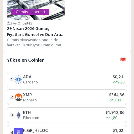
Gümüş Haberleri
3 Ay Önce
15
29 Nisan 2026 Gümüş
Fiyatları: Güncel ve Dün Arası
Gümüş piyasasında bugün de
Değişimler
hareketlilik sürüyor. Gram gümüş
satış fiyatı 106,83 TL seviyesinde
yer alırken,...
Yükselen Coinler
ADA
$0,21
1
Cardano
9,30
XMR
$364,36
2
Monero
3,00
ETH
$1.912,86
3
Ethereum
1,80
FIGR_HELOC
$1,02
4