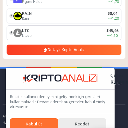
Figure Heloc
1,70
RAIN
$0,01
5
Rain
1,20
LTC
$45,65
6
Litecoin
1,10
Detaylı Kripto Analiz
Çerez
Kullanı
kriptoanalizi.com Sitemiz bünyesindeki içerikleri izinsiz kullananlar
hakkında T.C.K kanun ve yönetmeliklerine göre yasal işlem
başlatılacağını bu alandan yazılı olarak beyan ederiz!
Bu site, kullanıcı deneyimini geliştirmek için çerezleri
kullanmaktadır. Devam ederek bu çerezleri kabul etmiş
olursunuz.
Altın Analizi
Gizlilik Politikası
Sorumluluk Reddi
KVKK
Çerez Politikası
Hakkımızda
İletişim
Kabul Et
Reddet