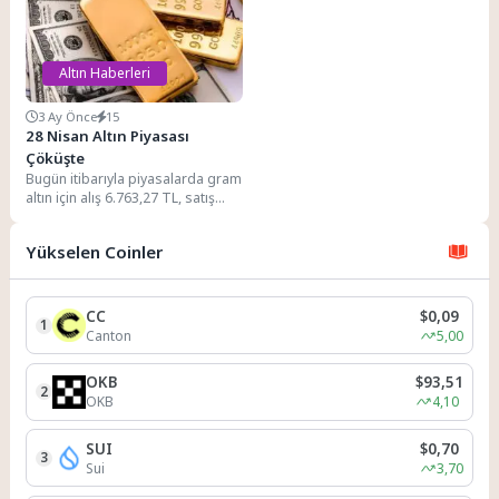
bankalarının artan talebiyle...
Altın Haberleri
3 Ay Önce
15
28 Nisan Altın Piyasası
Çöküşte
Bugün itibarıyla piyasalarda gram
altın için alış 6.763,27 TL, satış
6.764,13 TL düzeyindedir. Ons
altın...
Yükselen Coinler
CC
$0,09
1
Canton
5,00
OKB
$93,51
2
OKB
4,10
SUI
$0,70
3
Sui
3,70