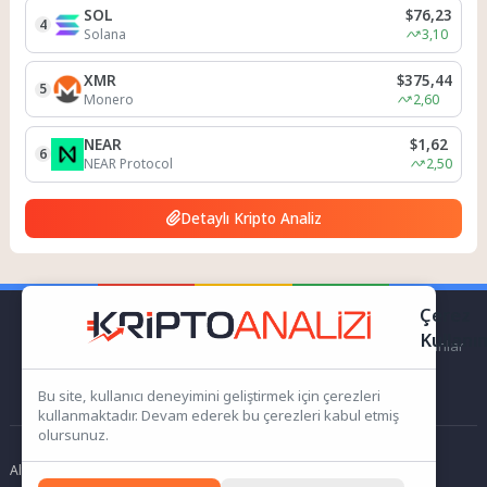
SOL
$76,23
4
Solana
3,10
XMR
$375,44
5
Monero
2,60
NEAR
$1,62
6
NEAR Protocol
2,50
Detaylı Kripto Analiz
Çerez
Kullanı
kriptoanalizi.com Sitemiz bünyesindeki içerikleri izinsiz kullananlar
hakkında T.C.K kanun ve yönetmeliklerine göre yasal işlem
başlatılacağını bu alandan yazılı olarak beyan ederiz!
Bu site, kullanıcı deneyimini geliştirmek için çerezleri
kullanmaktadır. Devam ederek bu çerezleri kabul etmiş
olursunuz.
Altın Analizi
Gizlilik Politikası
Sorumluluk Reddi
KVKK
Çerez Politikası