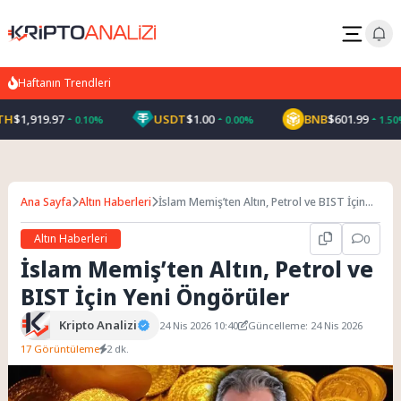
Haftanın Trendleri
H
$1,919.97
USDT
$1.00
BNB
$601.99
0.10%
0.00%
1.50%
Ana Sayfa
Altın Haberleri
İslam Memiş’ten Altın, Petrol ve BIST İçin
Yeni Öngörüler
Altın Haberleri
0
İslam Memiş’ten Altın, Petrol ve
BIST İçin Yeni Öngörüler
Kripto Analizi
24 Nis 2026 10:40
Güncelleme: 24 Nis 2026
17 Görüntüleme
2 dk.