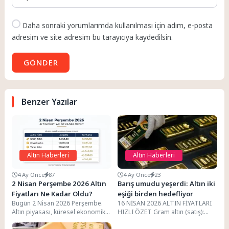
Daha sonraki yorumlarımda kullanılması için adım, e-posta
adresim ve site adresim bu tarayıcıya kaydedilsin.
GÖNDER
Benzer Yazılar
Altın Haberleri
Altın Haberleri
4 Ay Önce
87
4 Ay Önce
23
2 Nisan Perşembe 2026 Altın
Barış umudu yeşerdi: Altın iki
Fiyatları Ne Kadar Oldu?
eşiği birden hedefliyor
Bugün 2 Nisan 2026 Perşembe.
16 NİSAN 2026 ALTIN FİYATLARI
Altın piyasası, küresel ekonomik
HIZLI ÖZET Gram altın (satış):
belirsizlikler ve merkez
6.943,65 TL Ons altın (satış):...