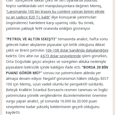
coin” süreçlerine dikkat çekti ve sert uyarılarda bulundu.
Kripto varlıklardaki sert manipülasyonlara değinen Memiş,
“Lansmanda 100 bin lirasını bu coinlere yatıran birinin elinde
şu an sadece 820 TL kaldı”
diye konuşarak yatırımcıları
öngörülemez hamlelere karşı uyarmış oldu. Bu örnek,
yatırımın yaklaşık %99 oranında eridiğini gösteriyor.
“PETROL VE ALTIN SIKIŞTI”
temasında analist, hafta sonu
gelecek haber akışlarının piyasalar için kritik olduğuna dikkat
çekti ve Brent petrolün
106-108 dolar bandında dalgalandığını
belirtti. Ons altın ise
4.673 dolar seviyelerinde
işlem görürken,
Orta Doğu’daki geçici ateşkes ve süregelen abluka nedeniyle
piyasaların belirsizlik içinde kaldığını ifade etti.
“BORSA 20 BİN
PUANI GÖRÜR MÜ?”
sorusu ise yatırımcıların aklında yer
almaya devam ediyor. Negatif görünümün hâkim olduğu BIST
100 için Memiş, uzun vadeli olumlu bir perspektifi sürdürdü.
Birleşik Krallık’ın İstanbul Borsası’nı resmen tanıması ve İngiliz
yatırımcılara yönelik vergilendirme düzenlemelerinin önemine
vurgu yapan analist, yıl sonunda 16.000 ila 20.000 puan
seviyelerine kadar yükseliş beklentisinin geçerli olduğunu
kaydetti.