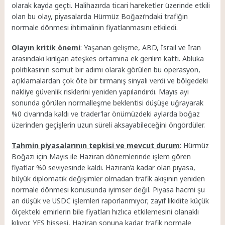
olarak kayda geçti. Halihazırda ticari hareketler üzerinde etkili
olan bu olay, piyasalarda Hürmüz Boğazı’ndaki trafiğin
normale dönmesi ihtimalinin fiyatlanmasını etkiledi.
Olayın kritik önemi
: Yaşanan gelişme, ABD, İsrail ve İran
arasındaki kırılgan ateşkes ortamına ek gerilim kattı. Abluka
politikasının somut bir adımı olarak görülen bu operasyon,
açıklamalardan çok öte bir tırmanış sinyali verdi ve bölgedeki
nakliye güvenlik risklerini yeniden yapılandırdı. Mayıs ayı
sonunda görülen normalleşme beklentisi düşüşe uğrayarak
%0 civarında kaldı ve trader’lar önümüzdeki aylarda boğaz
üzerinden geçişlerin uzun süreli aksayabileceğini öngördüler.
Tahmin piyasalarının tepkisi ve mevcut durum
: Hürmüz
Boğazı için Mayıs ile Haziran dönemlerinde işlem gören
fiyatlar %0 seviyesinde kaldı. Haziran’a kadar olan piyasa,
büyük diplomatik değişimler olmadan trafik akışının yeniden
normale dönmesi konusunda iyimser değil. Piyasa hacmi şu
an düşük ve USDC işlemleri raporlanmıyor; zayıf likidite küçük
ölçekteki emirlerin bile fiyatları hızlıca etkilemesini olanaklı
kılıyor. YES hissesi, Haziran sonuna kadar trafik normale