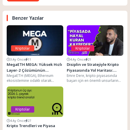
Benzer Yazılar
Kriptolar
Kriptolar
3 Ay Önce
11
4 Ay Önce
21
MegaETH MEGA: Yüksek Hızlı
Disiplin ve Stratejiyle Kripto
Layer-2 Çözümünün
Piyasasında Yol Haritası:
MegaETH (MEGA), Ethereum
Emre Dere, kripto piyasasında
İncelenmesi
Emre Dere’nin Tavsiyeleri
ekosistemine odaklı olarak
başarı için en önemli unsurların
geliştirilmiş bir Layer-2
disiplin, eğitim ve net bir strateji...
çözümüdür ve hedefi işlem hızını
artırmak...
Kriptolar
4 Ay Önce
27
Kripto Trendleri ve Piyasa