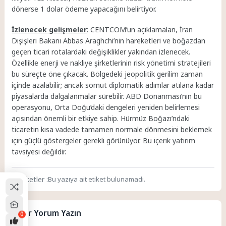
dönerse 1 dolar ödeme yapacağını belirtiyor.
İzlenecek gelişmeler
: CENTCOM’un açıklamaları, İran
Dışişleri Bakanı Abbas Araghchi’nin hareketleri ve boğazdan
geçen ticari rotalardaki değişiklikler yakından izlenecek.
Özellikle enerji ve nakliye şirketlerinin risk yönetimi stratejileri
bu süreçte öne çıkacak. Bölgedeki jeopolitik gerilim zaman
içinde azalabilir; ancak somut diplomatik adımlar atılana kadar
piyasalarda dalgalanmalar sürebilir. ABD Donanması’nın bu
operasyonu, Orta Doğu’daki dengeleri yeniden belirlemesi
açısından önemli bir etkiye sahip. Hürmüz Boğazı’ndaki
ticaretin kısa vadede tamamen normale dönmesini beklemek
için güçlü göstergeler gerekli görünüyor. Bu içerik yatırım
tavsiyesi değildir.
Etiketler :
Bu yazıya ait etiket bulunamadı.
Bir Yorum Yazın
0