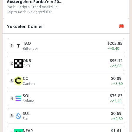
Göstergeleri: Paribu’nın 2026
Paribu, Kripto Trend Analizi ile
İlk Çeyreği Değerlendirmesi
Kripto Korku ve Açgözlülük
Endeksi, Güncel Kripto Fiyatları ve
Geçmiş...
Yükselen Coinler
TAO
$205,85
1
Bittensor
8,40
OKB
$95,12
2
OKB
6,00
CC
$0,09
3
Canton
3,80
SOL
$75,83
4
Solana
3,20
SUI
$0,69
5
Sui
2,80
NEAR
$1,61