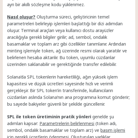
ayrı bir akıllı sözleşme kodu yüklenmez.
Nasıl oluşur?
Oluşturma süreci, geliştiricinin temel
parametreleri belirleyip işlemleri başlattığı bir dizi adımdan
oluşur. Terminal araçları veya kullanıcı dostu arayüzler
aracılığıyla gerekli bilgiler girilir; ad, sembol, ondalık
basamaklar ve toplam arz gibi özellikler tanımlanır. Ardından
minting işlemiyle token, ağ üzerinde resmi olarak yaratılır ve
belirlenen hesaba aktarılır. Bu token, uyumlu cüzdanlar
üzerinden saklanabilir ve gerektiğinde transfer edilebilir.
Solana’da SPL tokenlerin hareketliliği, ağın yüksek işlem
kapasitesi ve düşük ücretleri sayesinde hızlı ve verimli
gerçekleşir. Bir SPL token’in transferinde, kullanıcıların
cüzdanları aslında Solana’nın ana programına komut gönderir;
bu sayede bakiyeler güvenli bir şekilde güncellenir.
SPL ile token üretiminin pratik yönleri
genelde şu
adımları kapsar:
Parametrelerin belirlenmesi
(token adı,
sembol, ondalık basamaklar ve toplam arz) ve
basım işlemi
için gerekli ücretlerin ödenmesi. Oluşturulan varlıklar,