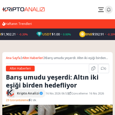
Haftanın Trendleri
,902.21
USDT
$1.00
BNB
$592.91
-0.20%
0.00%
-0.20%
Ana Sayfa
Altın Haberleri
Barış umudu yeşerdi: Altın iki eşiği birden
hedefliyor
Altın Haberleri
0
Barış umudu yeşerdi: Altın iki
eşiği birden hedefliyor
Kripto Analizi
16 Nis 2026 06:53
Güncelleme: 16 Nis 2026
23 Görüntüleme
2 dk.