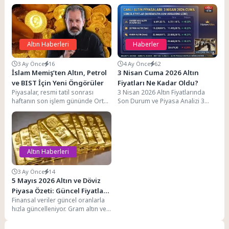
Altın Haberleri
Haberler
3 Ay Önce
16
4 Ay Önce
62
İslam Memiş’ten Altın, Petrol
3 Nisan Cuma 2026 Altın
ve BIST İçin Yeni Öngörüler
Fiyatları Ne Kadar Oldu?
Piyasalar, resmi tatil sonrası
3 Nisan 2026 Altın Fiyatlarında
haftanın son işlem gününde Orta
Son Durum ve Piyasa Analizi 3
Doğu’dan gelen haber akışlarına
Nisan 2026 Cuma günü...
odaklandı. Hürmüz...
Altın Haberleri
3 Ay Önce
14
5 Mayıs 2026 Altın ve Döviz
Piyasa Özeti: Güncel Fiyatlar
Finansal veriler güncel oranlarla
ve Karşılaştırmalar
hızla güncelleniyor. Gram altın ve
ons altın için anlık alış-satış
fiyatlarını...