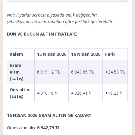
Not: Fiyatlar serbest piyasada anlık değişebilir;
şehir/kuyumcu/işlem kanalına göre farklılık gösterebilir.
DÜN VE BUGÜN ALTIN FİYATLARI
Kalem
15 Nisan 2026
16 Nisan 2026
Fark
Gram
altın
6.919,12 TL
6.943,65 TL
+24,53 TL
(satış)
Ons altın
4.810,16 $
4.826,41 $
+16,25 $
(satış)
16 NİSAN 2026 GRAM ALTIN NE KADAR?
Gram altın alış:
6.942,79 TL