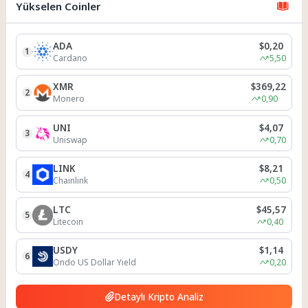
Yükselen Coinler
ADA
$0,20
1
Cardano
5,50
XMR
$369,22
2
Monero
0,90
UNI
$4,07
3
Uniswap
0,70
LINK
$8,21
4
Chainlink
0,50
LTC
$45,57
5
Litecoin
0,40
USDY
$1,14
6
Ondo US Dollar Yield
0,20
Detaylı Kripto Analiz