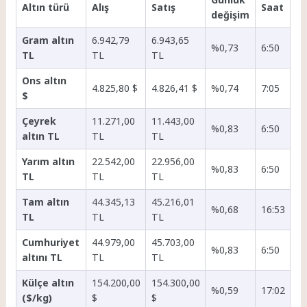
Altın türü
Alış
Satış
Saat
değişim
Gram altın
6.942,79
6.943,65
%0,73
6:50
TL
TL
TL
Ons altın
4.825,80 $
4.826,41 $
%0,74
7:05
$
Çeyrek
11.271,00
11.443,00
%0,83
6:50
altın TL
TL
TL
Yarım altın
22.542,00
22.956,00
%0,83
6:50
TL
TL
TL
Tam altın
44.345,13
45.216,01
%0,68
16:53
TL
TL
TL
Cumhuriyet
44.979,00
45.703,00
%0,83
6:50
altını TL
TL
TL
Külçe altın
154.200,00
154.300,00
%0,59
17:02
($/kg)
$
$