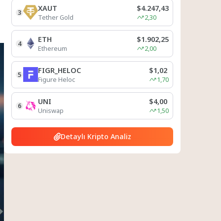
XAUT
$4.247,43
3
Tether Gold
2,30
ETH
$1.902,25
4
Ethereum
2,00
FIGR_HELOC
$1,02
5
Figure Heloc
1,70
UNI
$4,00
6
Uniswap
1,50
Detaylı Kripto Analiz