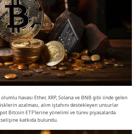
olumlu havası Ether, XRP, Solana ve BNB gibi önde gelen
isklerin azalması, alım iştahını destekleyen unsurlar
pot Bitcoin ETF’lerine yönelimi ve türev piyasalarda
kselişine katkıda bulundu.