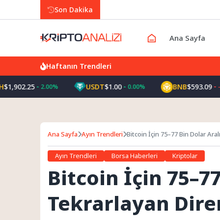
Son Dakika
Ana Sayfa
Haftanın Trendleri
5
USDT
$1.00
BNB
$593.09
2.00%
0.00%
-0.60%
Ana Sayfa
Ayın Trendleri
Bitcoin İçin 75–77 Bin Dolar Ara
Ayın Trendleri
Borsa Haberleri
Kriptolar
Bitcoin İçin 75–7
Tekrarlayan Dire