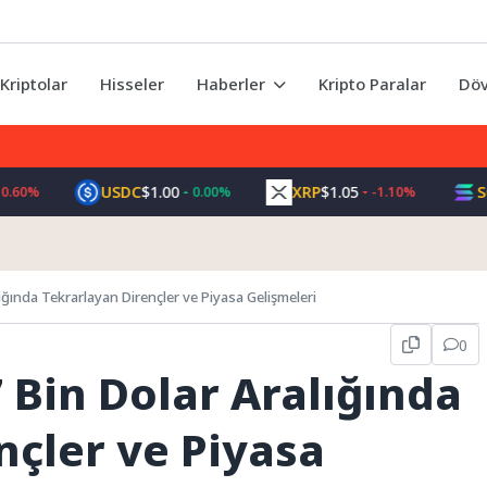
Kriptolar
Hisseler
Haberler
Kripto Paralar
Döv
USDC
$1.00
XRP
$1.05
SOL
$73.30
0.00%
-1.10%
lığında Tekrarlayan Dirençler ve Piyasa Gelişmeleri
0
7 Bin Dolar Aralığında
nçler ve Piyasa