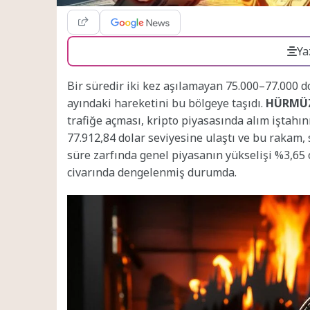
Ya
Bir süredir iki kez aşılamayan 75.000–77.000 do
ayındaki hareketini bu bölgeye taşıdı.
HÜRMÜZ
trafiğe açması, kripto piyasasında alım iştahı
77.912,84 dolar seviyesine ulaştı ve bu rakam, 
süre zarfında genel piyasanın yükselişi %3,65 o
civarında dengelenmiş durumda.