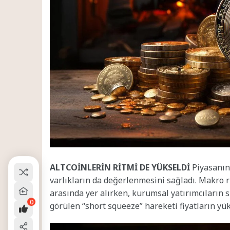
ALTCOİNLERİN RİTMİ DE YÜKSELDİ
Piyasanın 
varlıkların da değerlenmesini sağladı. Makro r
arasında yer alırken, kurumsal yatırımcıların s
0
görülen “short squeeze” hareketi fiyatların yü