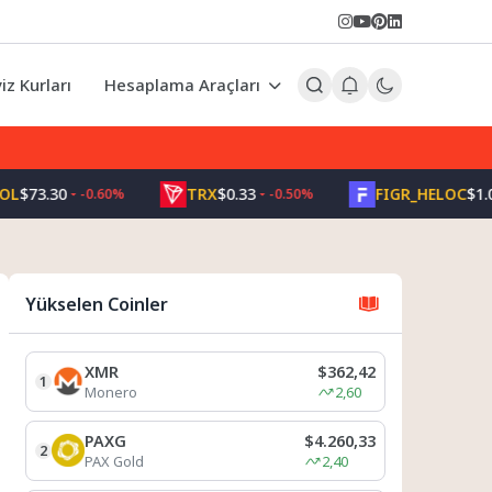
iz Kurları
Hesaplama Araçları
TRX
$0.33
FIGR_HELOC
$1.02
-0.60%
-0.50%
1.70%
Yükselen Coinler
XMR
$362,42
1
Monero
2,60
PAXG
$4.260,33
2
PAX Gold
2,40