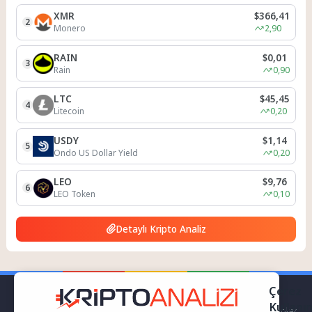
XMR
$366,41
2
Monero
2,90
RAIN
$0,01
3
Rain
0,90
LTC
$45,45
4
Litecoin
0,20
USDY
$1,14
5
Ondo US Dollar Yield
0,20
LEO
$9,76
6
LEO Token
0,10
Detaylı Kripto Analiz
Çerez
Kullanı
kriptoanalizi.com Sitemiz bünyesindeki içerikleri izinsiz kullananlar