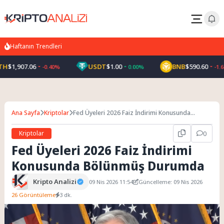
Haftanın Trendleri
$1,907.06
USDT
$1.00
BNB
$590.60
-0.40%
0.00%
-1.60%
Ana Sayfa
Kriptolar
Fed Üyeleri 2026 Faiz İndirimi Konusunda
Bölünmüş Durumda
Kriptolar
0
Fed Üyeleri 2026 Faiz İndirimi
Konusunda Bölünmüş Durumda
Kripto Analizi
09 Nis 2026 11:54
Güncelleme: 09 Nis 2026
26 Görüntüleme
3 dk.