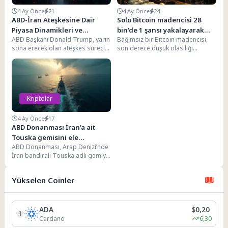
4 Ay Önce
21
4 Ay Önce
24
ABD-İran Ateşkesine Dair
Solo Bitcoin madencisi 28
Piyasa Dinamikleri ve
bin’de 1 şansı yakalayarak
ABD Başkanı Donald Trump, yarın
Bağımsız bir Bitcoin madencisi,
Yatırımcı Beklentileri Gözetim
210 bin dolar kazandı
sona erecek olan ateşkes sürecini
son derece düşük olasılığı
Altında
kendi şartlarıyla sonlandırma
yenerek büyük bir blok ödülü
yönünde baskı...
kazanmayı başardı....
Kriptolar
4 Ay Önce
17
ABD Donanması İran’a ait
Touska gemisini ele
ABD Donanması, Arap Denizi’nde
geçirince Gözler Hürmüz
İran bandıralı Touska adlı gemiye
Boğazı’na çevrildi
engel olarak el koydu. Bu adım,...
Yükselen Coinler
ADA
$0,20
1
Cardano
6,30