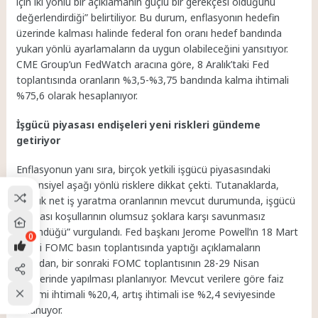
için iki yönlü bir açıklamanın güçlü bir gerekçesi olduğunu
değerlendirdiği” belirtiliyor. Bu durum, enflasyonın hedefin
üzerinde kalması halinde federal fon oranı hedef bandında
yukarı yönlü ayarlamaların da uygun olabileceğini yansıtıyor.
CME Group’un FedWatch aracına göre, 8 Aralık’taki Fed
toplantısında oranların %3,5-%3,75 bandında kalma ihtimali
%75,6 olarak hesaplanıyor.
İşgücü piyasası endişeleri yeni riskleri gündeme
getiriyor
Enflasyonun yanı sıra, birçok yetkili işgücü piyasasındaki
potansiyel aşağı yönlü risklere dikkat çekti. Tutanaklarda,
“düşük net iş yaratma oranlarının mevcut durumunda, işgücü
piyasası koşullarının olumsuz şoklara karşı savunmasız
göründüğü” vurgulandı. Fed başkanı Jerome Powell’ın 18 Mart
0
tarihli FOMC basın toplantısında yaptığı açıklamaların
ardından, bir sonraki FOMC toplantısının 28-29 Nisan
tarihlerinde yapılması planlanıyor. Mevcut verilere göre faiz
indirimi ihtimali %20,4, artış ihtimali ise %2,4 seviyesinde
bulunuyor.