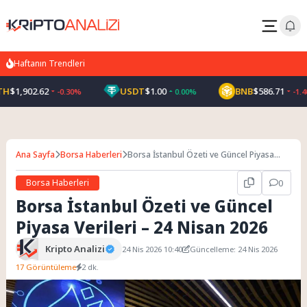
Haftanın Trendleri
H
$1,902.62
USDT
$1.00
BNB
$586.71
-0.30%
0.00%
-1.40
Ana Sayfa
Borsa Haberleri
Borsa İstanbul Özeti ve Güncel Piyasa
Verileri – 24 Nisan 2026
Borsa Haberleri
0
Borsa İstanbul Özeti ve Güncel
Piyasa Verileri – 24 Nisan 2026
Kripto Analizi
24 Nis 2026 10:40
Güncelleme: 24 Nis 2026
17 Görüntüleme
2 dk.