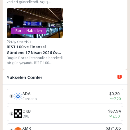
"ETF'lerden büyük para çıkışı"
verileri güncellendi. Açılış
fenomenini gündemin
seansında BIST 100 seviyesi
merkezine...
15.025,99 olarak...
Borsa Haberleri
4 Ay Önce
21
BIST 100 ve Finansal
Gündem: 17 Nisan 2026 Özeti
Bugün Borsa İstanbul’da hareketli
ve Güncel Veriler
bir gün yaşandı. BIST 100
endeksi, saat 09:56 itibarıyla
işlem hacmiyle...
Yükselen Coinler
ADA
$0,20
1
Cardano
7,20
OKB
$87,94
2
OKB
2,50
XMR
$371,06