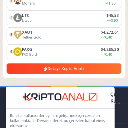
3
Monero
1,80
LTC
$45,53
4
Litecoin
0,90
XAUT
$4.272,61
5
Tether Gold
0,40
PAXG
$4.285,30
6
PAX Gold
0,40
Detaylı Kripto Analiz
Çerez
Kullanı
kriptoanalizi.com Sitemiz bünyesindeki içerikleri izinsiz kullananlar
hakkında T.C.K kanun ve yönetmeliklerine göre yasal işlem
başlatılacağını bu alandan yazılı olarak beyan ederiz!
Bu site, kullanıcı deneyimini geliştirmek için çerezleri
kullanmaktadır. Devam ederek bu çerezleri kabul etmiş
olursunuz.