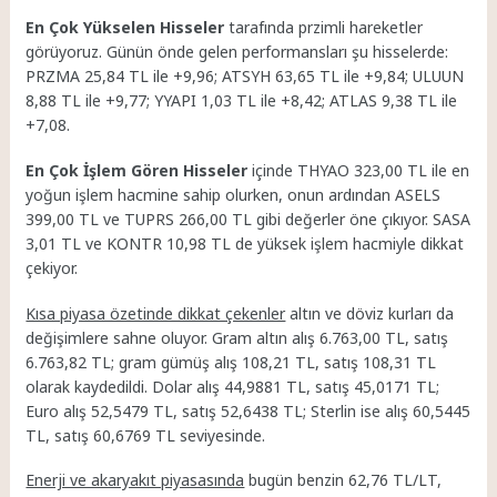
En Çok Yükselen Hisseler
tarafında przimli hareketler
görüyoruz. Günün önde gelen performansları şu hisselerde:
PRZMA 25,84 TL ile +9,96; ATSYH 63,65 TL ile +9,84; ULUUN
8,88 TL ile +9,77; YYAPI 1,03 TL ile +8,42; ATLAS 9,38 TL ile
+7,08.
En Çok İşlem Gören Hisseler
içinde THYAO 323,00 TL ile en
yoğun işlem hacmine sahip olurken, onun ardından ASELS
399,00 TL ve TUPRS 266,00 TL gibi değerler öne çıkıyor. SASA
3,01 TL ve KONTR 10,98 TL de yüksek işlem hacmiyle dikkat
çekiyor.
Kısa piyasa özetinde dikkat çekenler
altın ve döviz kurları da
değişimlere sahne oluyor. Gram altın alış 6.763,00 TL, satış
6.763,82 TL; gram gümüş alış 108,21 TL, satış 108,31 TL
olarak kaydedildi. Dolar alış 44,9881 TL, satış 45,0171 TL;
Euro alış 52,5479 TL, satış 52,6438 TL; Sterlin ise alış 60,5445
TL, satış 60,6769 TL seviyesinde.
Enerji ve akaryakıt piyasasında
bugün benzin 62,76 TL/LT,