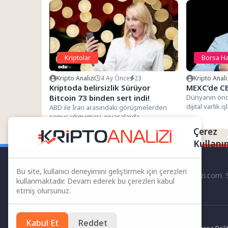
Kriptolar
Borsa Ha
Kripto Analizi
4 Ay Önce
23
Kripto Anali
Kriptoda belirsizlik Sürüyor
MEXC’de CE
Bitcoin 73 binden sert indi!
Dünyanın önd
dijital varlık
ABD ile İran arasındaki görüşmelerden
üst yönetimde 
sonuç çıkmaması, piyasalarda
dalgalanmayı artırdı. ABD Başkan
Çerez
Yardımcısı JD Vance,...
Kullanı
Bu site, kullanıcı deneyimini geliştirmek için çerezleri
kriptoanalizi.com S
kullanmaktadır. Devam ederek bu çerezleri kabul
etmiş olursunuz.
Kabul Et
Reddet