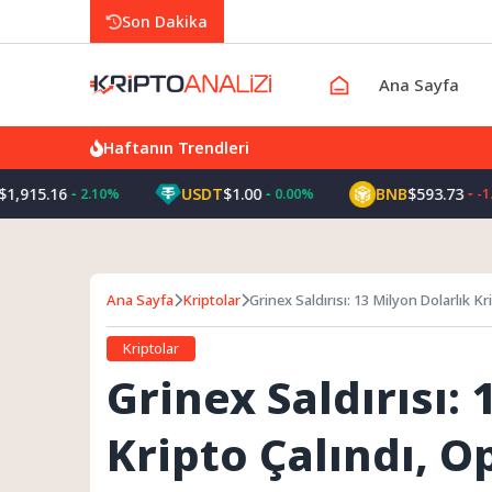
Son Dakika
Ana Sayfa
Haftanın Trendleri
16
USDT
$1.00
BNB
$593.73
2.10%
0.00%
-1.20%
Ana Sayfa
Kriptolar
Grinex Saldırısı: 13 Milyon Dolarlık K
Kriptolar
Grinex Saldırısı: 
Kripto Çalındı, 