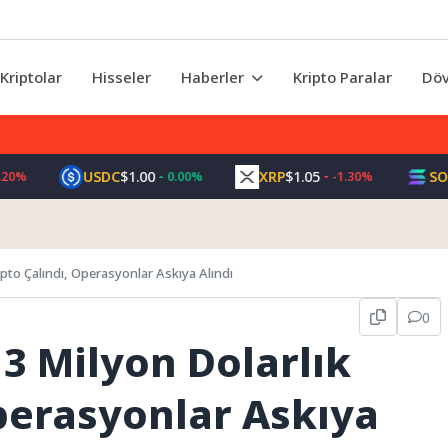
Kriptolar
Hisseler
Haberler
Kripto Paralar
Döv
USDC
$1.00
XRP
$1.05
SOL
$73.4
0.00%
-1.30%
ripto Çalındı, Operasyonlar Askıya Alındı
0
13 Milyon Dolarlık
Operasyonlar Askıya