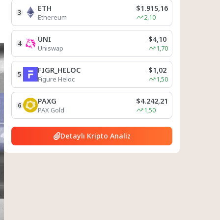
ETH
$1.915,16
3
Ethereum
2,10
UNI
$4,10
4
Uniswap
1,70
FIGR_HELOC
$1,02
5
Figure Heloc
1,50
PAXG
$4.242,21
6
PAX Gold
1,50
Detaylı Kripto Analiz