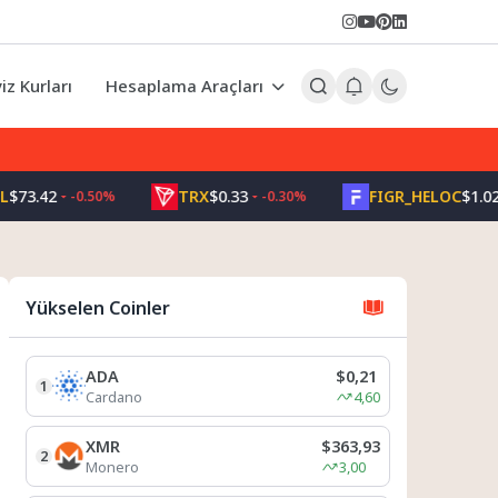
iz Kurları
Hesaplama Araçları
2
TRX
$0.33
FIGR_HELOC
$1.02
-0.50%
-0.30%
1.50
Yükselen Coinler
ADA
$0,21
1
Cardano
4,60
XMR
$363,93
2
Monero
3,00