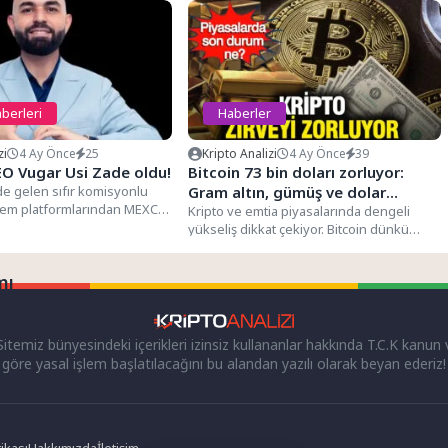
berleri
Haberler
zi
4 Ay Önce
25
Kripto Analizi
4 Ay Önce
39
O Vugar Usi Zade oldu!
Bitcoin 73 bin doları zorluyor:
e gelen sıfır komisyonlu
Gram altın, gümüş ve dolar
 işlem platformlarından MEXC,
piyasasında son durum ne?
Kripto ve emtia piyasalarında dengeli
önemli bir değişikliğe...
yükseliş dikkat çekiyor. Bitcoin dünkü
performansını yukarı taşıdı, Ethereum ve...
mı
itemiz bünyesindeki içerikleri izinsiz kullananlar hakkında T.C.K kanun
göre yasal işlem başlatılacağını bu alandan yazılı olarak beyan ederiz!