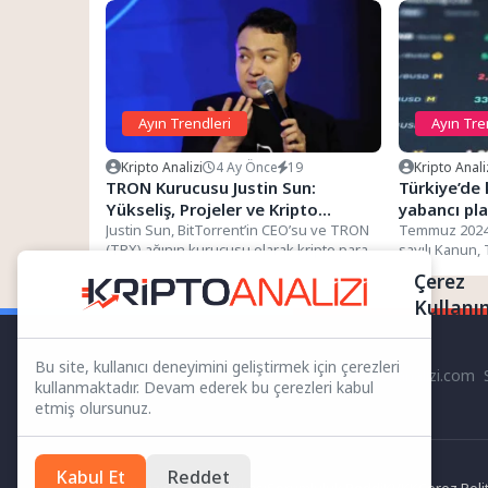
Ayın Trendleri
Ayın Tre
Kripto Analizi
4 Ay Önce
19
Kripto Anali
TRON Kurucusu Justin Sun:
Türkiye’de
Yükseliş, Projeler ve Kripto
yabancı pl
Dünyasındaki Rolü
Justin Sun, BitTorrent’in CEO’su ve TRON
Temmuz 2024’
(TRX) ağının kurucusu olarak kripto para
sayılı Kanun, 
ekosisteminde öne çıkan...
piyasalarını 
Çerez
şekillendirdi...
Kullanı
Bu site, kullanıcı deneyimini geliştirmek için çerezleri
kriptoanalizi.com S
kullanmaktadır. Devam ederek bu çerezleri kabul
etmiş olursunuz.
Kabul Et
Reddet
Altın Analizi
Gizlilik Politikası
Sorumluluk Reddi
KVKK
Çerez Polit