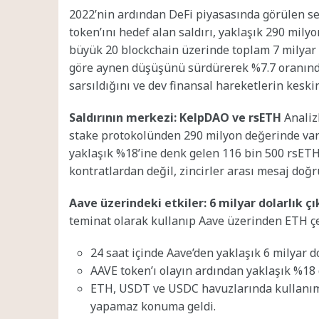
2022’nin ardından DeFi piyasasında görülen se
token’ını hedef alan saldırı, yaklaşık 290 milyon
büyük 20 blockchain üzerinde toplam 7 milyar d
göre aynen düşüşünü sürdürerek %7.7 oranında g
sarsıldığını ve dev finansal hareketlerin keski
Saldırının merkezi: KelpDAO ve rsETH
Analizl
stake protokolünden 290 milyon değerinde varlı
yaklaşık %18’ine denk gelen 116 bin 500 rsETH’i
kontratlardan değil, zincirler arası mesaj doğ
Aave üzerindeki etkiler: 6 milyar dolarlık çı
teminat olarak kullanıp Aave üzerinden ETH çek
24 saat içinde Aave’den yaklaşık 6 milyar do
AAVE token’ı olayın ardından yaklaşık %18 
ETH, USDT ve USDC havuzlarında kullanım o
yapamaz konuma geldi.