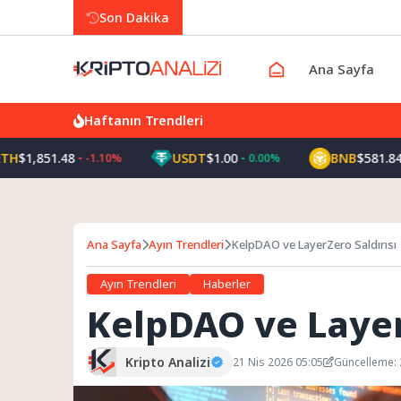
Son Dakika
Ana Sayfa
Haftanın Trendleri
851.48
USDT
$1.00
BNB
$581.84
-1.10%
0.00%
-0.3
Ana Sayfa
Ayın Trendleri
KelpDAO ve LayerZero Saldırısı
Ayın Trendleri
Haberler
KelpDAO ve Layer
Kripto Analizi
21 Nis 2026 05:05
Güncelleme: 