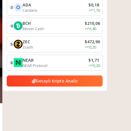
ADA
$0,18
3
Cardano
1,70
BCH
$210,06
4
Bitcoin Cash
0,40
ZEC
$472,90
5
Zcash
0,20
NEAR
$1,71
6
NEAR Protocol
0,20
Detaylı Kripto Analiz