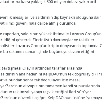
vduatlarına karşı yaklaşık 300 milyon dolara yakın acil
venlik mesajları ve saldırının dış kaynaklı olduğuna dair
 yatırımcı güveni hala darbe almış durumda.
 raporları, saldırının yüksek ihtimalle Lazarus Group’un
ildiğini gösterdi. Zincir üstü davranışlar ve taktikler,
 Analistler, Lazarus Group’un kripto dünyasında toplamda 7
 ve bu rakamın zaman içinde büyümeye devam ettiğini
 tartışması
Olayın ardından taraflar arasında
 saldırının ana nedenini KelpDAO’nun tek doğrulayıcı (1/1
r ve bundan sonra tek doğrulayıcı için mesaj
LayerZero’nun altyapısının tamamen kendi sunucularında
un tek imzalı yapıyı teşvik ettiğini ileri sürüyor.
yerZero’nun güvenlik açığını KelpDAO’nun üstüne “yıkmaya