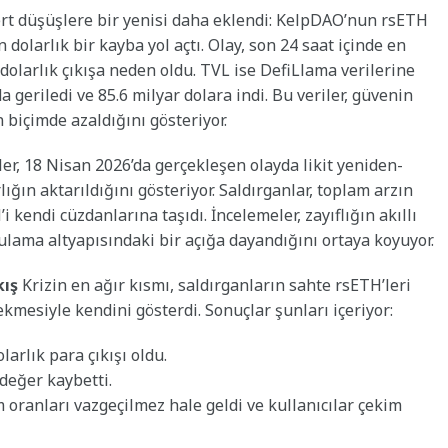
rt düşüşlere bir yenisi daha eklendi: KelpDAO’nun rsETH
 dolarlık bir kayba yol açtı. Olay, son 24 saat içinde en
olarlık çıkışa neden oldu. TVL ise DefiLlama verilerine
eriledi ve 85.6 milyar dolara indi. Bu veriler, güvenin
n biçimde azaldığını gösteriyor.
er, 18 Nisan 2026’da gerçekleşen olayda likit yeniden-
ğın aktarıldığını gösteriyor. Saldırganlar, toplam arzın
 kendi cüzdanlarına taşıdı. İncelemeler, zayıflığın akıllı
rulama altyapısındaki bir açığa dayandığını ortaya koyuyor.
kış
Krizin en ağır kısmı, saldırganların sahte rsETH’leri
mesiyle kendini gösterdi. Sonuçlar şunları içeriyor:
larlık para çıkışı oldu.
değer kaybetti.
ranları vazgeçilmez hale geldi ve kullanıcılar çekim