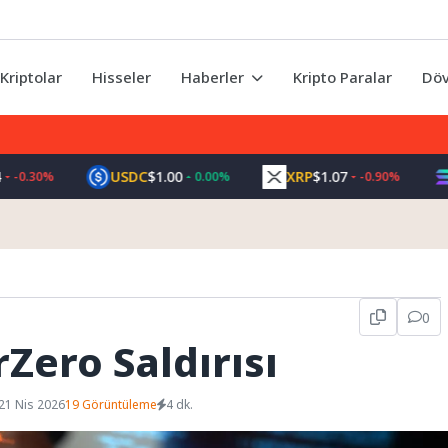
Kriptolar
Hisseler
Haberler
Kripto Paralar
Döv
USDC
$1.00
XRP
$1.07
SOL
$
0%
0.00%
-0.90%
0
Zero Saldırısı
21 Nis 2026
19 Görüntüleme
4 dk.