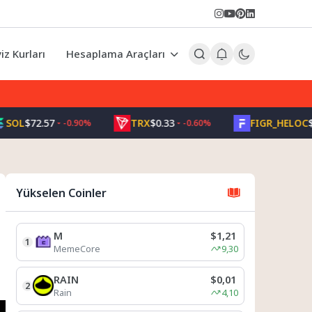
iz Kurları
Hesaplama Araçları
72.57
TRX
$0.33
FIGR_HELOC
$1.00
-0.90%
-0.60%
Yükselen Coinler
M
$1,21
1
MemeCore
9,30
RAIN
$0,01
2
Rain
4,10