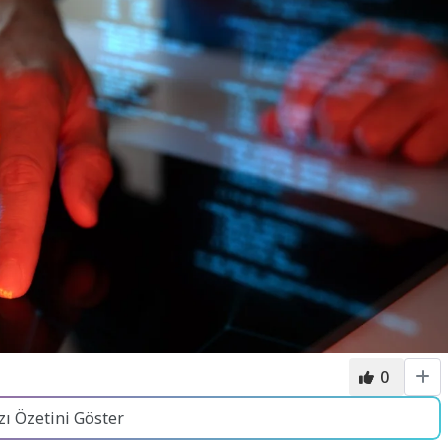
0
zı Özetini Göster