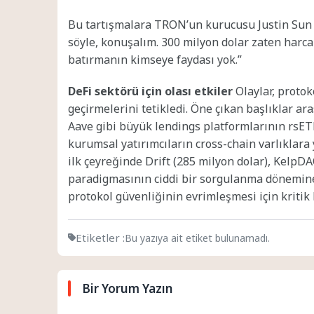
Bu tartışmalara TRON’un kurucusu Justin Sun da
söyle, konuşalım. 300 milyon dolar zaten harca
batırmanın kimseye faydası yok.”
DeFi sektörü için olası etkiler
Olaylar, protok
geçirmelerini tetikledi. Öne çıkan başlıklar a
Aave gibi büyük lendings platformlarının rsET
kurumsal yatırımcıların cross-chain varlıklara 
ilk çeyreğinde Drift (285 milyon dolar), KelpDA
paradigmasının ciddi bir sorgulanma dönemine g
protokol güvenliğinin evrimleşmesi için kritik 
Etiketler :
Bu yazıya ait etiket bulunamadı.
Bir Yorum Yazın