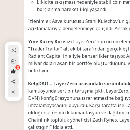
Likidite sıkışması nedeniyle stabil coin me
borçlanma hareketliliği yaşandı.
İzlenimler, Aave kurucusu Stani Kulechov’un gü
açıklamalarıyla dengelenmeye çalışıldı. Ancak
Yine Kuzey Kore izi
LayerZero’nun ön inceleme
“TraderTraitor” alt ekibi tarafından gerçekleştir
Radiant Capital ihlaliyle benzerlikler taşıyor.
milyar doları aşan bir portföy oluşturduğunu
0
belirtiyor.
KelpDAO – LayerZero arasındaki sorumluluk
kamuoyunda sert bir tartışma çıktı. LayerZero,
DVN) konfigürasyonuna ısrar etmesine bağlıyo
imzalamayacağını duyurdu. Karşı tarafta ise 
olduğunu, resmi dokümantasyon ve dağıtım kodun
Chainlink topluluk yöneticisi Zach Rynes, La
çalıştığını” iddia etti.