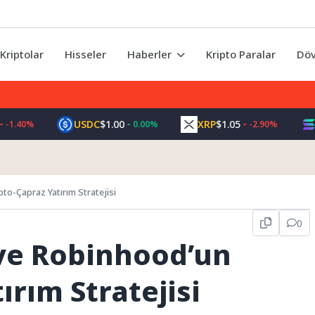
Kriptolar
Hisseler
Haberler
Kripto Paralar
Döv
USDC
$1.00
XRP
$1.05
SOL
40%
0.00%
-2.90%
to-Çapraz Yatırım Stratejisi
0
ve Robinhood’un
ırım Stratejisi