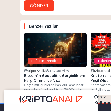
GÖNDER
Benzer Yazılar
Haftanın Trendleri
Haberle
Kripto Analizi
4 Ay Önce
29
Kripto Anali
Bitcoin’in Geopolitik Gerginliklere
Kripto ralli
Karşı Direnci ve Nisan
Yeşil Oldu!
Kontratlarındaki Değişimler
Geçtiğimiz günlerde İran-ABD arasındaki
Kripto yatırım
gerilimler sürerken Bitcoin 76.000 dolar
şu: Ralli ne 
seviyesine yükselerek tarihi bir rekora
tarih vermek
Çerez
imza...
Kullanı