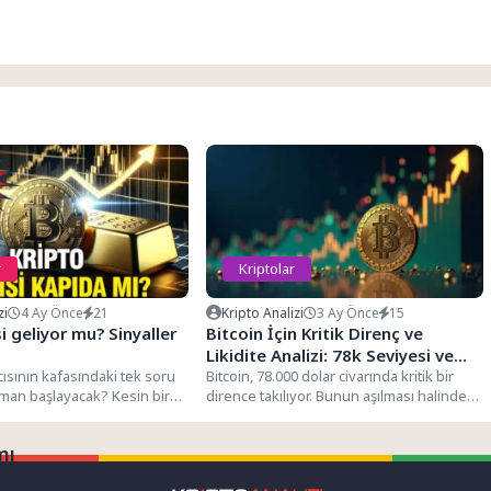
r
Kriptolar
zi
4 Ay Önce
21
Kripto Analizi
3 Ay Önce
15
si geliyor mu? Sinyaller
Bitcoin İçin Kritik Direnç ve
Likidite Analizi: 78k Seviyesi ve
cısının kafasındaki tek soru
Ötesi
Bitcoin, 78.000 dolar civarında kritik bir
zaman başlayacak? Kesin bir
dirence takılıyor. Bunun aşılması halinde
 mümkün...
yukarı yönlü hareket hız...
mı