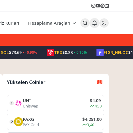
iz Kurları
Hesaplama Araçları
$73.69
TRX
$0.33
FIGR_HELOC
$1.03
-0.90%
0.10%
Yükselen Coinler
UNI
$4,09
1
Uniswap
4,50
PAXG
$4.251,00
2
PAX Gold
3,40