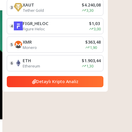
XAUT
$4.240,08
3
Tether Gold
3,30
FIGR_HELOC
$1,03
4
Figure Heloc
3,00
XMR
$363,48
5
Monero
1,90
ETH
$1.903,44
6
Ethereum
1,30
Detaylı Kripto Analiz