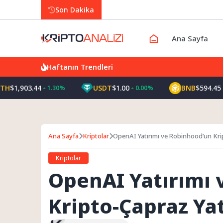
Son Dakika
Ana Sayfa
Haftanın Trendleri
1,903.44
USDT
$1.00
BNB
$594.45
1.30%
0.00%
-1.
Ana Sayfa
Kriptolar
OpenAI Yatırımı ve Robinhood’un Krip
Kriptolar
OpenAI Yatırımı 
Kripto-Çapraz Yat