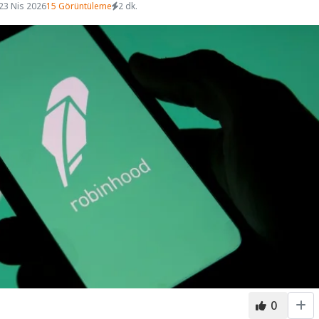
23 Nis 2026
15 Görüntüleme
2 dk.
0