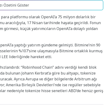
zı Özetini Göster
 para platformu olarak OpenAI’a 75 milyon dolarlık bir
u aracılığıyla, 17 Nisan tarihinde hayata geçirildi. Fonun
m görmesi, küçük yatırımcıların OpenAI’a dolaylı yoldan
OpenAI’a yaptığı yatırım gündeme gelmişti. Bitmine’nin 90
hisselerinin %107’sine ulaşmasıyla Bitmine ortaklık kurmuş
LEE liderliğinde hareket etti.
zlandırdı: “Robinhood Chain” adını verdiği kendi blok
ında bulunan Johann Kerbrat’a göre bu altyapı, tokenize
şturacak. Ayrıca Avrupa ve diğer bölgelerde Arbitrum ağı
yor; Amerika Birleşik Devletleri’nde ise regüller sebebiyle
lar nedeniyle tokenize hisse senetleri ABD’de henüz geniş