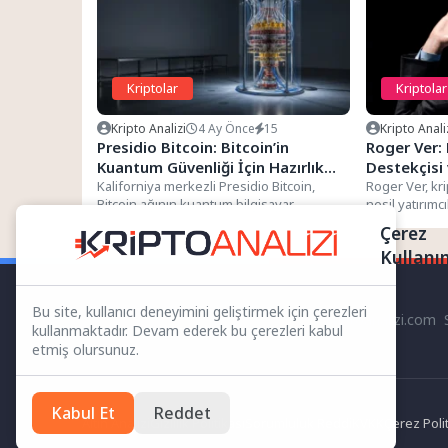
Kriptolar
Kriptolar
Kripto Analizi
4 Ay Önce
15
Kripto Anali
Presidio Bitcoin: Bitcoin’in
Roger Ver: 
Kuantum Güvenliği İçin Hazırlık
Destekçisi 
Bütünsel İncelemesi
Kaliforniya merkezli Presidio Bitcoin,
Köklerini İ
Roger Ver, kr
Bitcoin ağının kuantum bilgisayar
nesil yatırımc
tehditlerine karşı hangi ölçüde
alır ve Bitcoin.
Çerez
savunmada olduğunu değerlendiren...
Kullanı
Bu site, kullanıcı deneyimini geliştirmek için çerezleri
kriptoanalizi.com S
kullanmaktadır. Devam ederek bu çerezleri kabul
etmiş olursunuz.
Kabul Et
Reddet
Altın Analizi
Gizlilik Politikası
Sorumluluk Reddi
KVKK
Çerez Polit