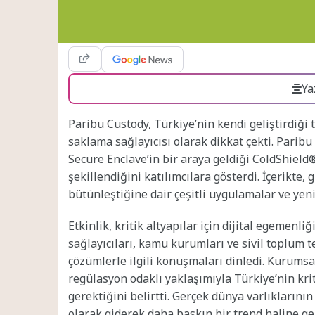
Ya
Paribu Custody, Türkiye’nin kendi geliştirdiği t
saklama sağlayıcısı olarak dikkat çekti. Parib
Secure Enclave’in bir araya geldiği ColdShield®
şekillendiğini katılımcılara gösterdi. İçerikte
bütünleştiğine dair çeşitli uygulamalar ve yeni
Etkinlik, kritik altyapılar için dijital egemenl
sağlayıcıları, kamu kurumları ve sivil toplum te
çözümlerle ilgili konuşmaları dinledi. Kurumsal
regülasyon odaklı yaklaşımıyla Türkiye’nin krit
gerektiğini belirtti. Gerçek dünya varlıklarını
olarak giderek daha baskın bir trend haline geld