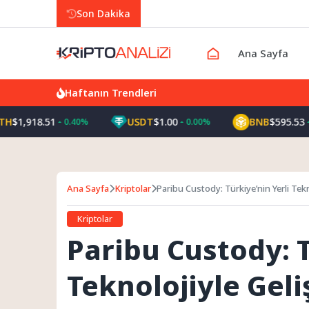
Son Dakika
Ana Sayfa
Haftanın Trendleri
,918.51
USDT
$1.00
BNB
$595.53
0.40%
0.00%
0.90
Ana Sayfa
Kriptolar
Paribu Custody: Türkiye’nin Yerli Tek
Mimarisinin Tanıtımı
Kriptolar
Paribu Custody: T
Teknolojiyle Geliş