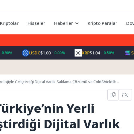
Kriptolar
Hisseler
Haberler
Kripto Paralar
Döv
USDC
$1.00
XRP
$1.04
SOL
$7
%
0.00%
0.50%
nolojiyle Geliştirdiği Dijital Varlık Saklama Çözümü ve ColdShield®
0
ürkiye’nin Yerli
tirdiği Dijital Varlık