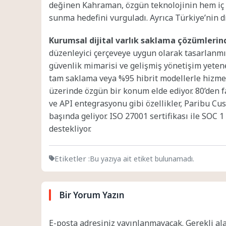
değinen Kahraman, özgün teknolojinin hem iç 
sunma hedefini vurguladı. Ayrıca Türkiye’nin di
Kurumsal dijital varlık saklama çözümlerin
düzenleyici çerçeveye uygun olarak tasarlanmış 
güvenlik mimarisi ve gelişmiş yönetişim yeten
tam saklama veya %95 hibrit modellerle hizmet 
üzerinde özgün bir konum elde ediyor. 80’den f
ve API entegrasyonu gibi özellikler, Paribu C
başında geliyor. ISO 27001 sertifikası ile SOC 
destekliyor.
Etiketler :
Bu yazıya ait etiket bulunamadı.
Bir Yorum Yazın
E-posta adresiniz yayınlanmayacak.
Gerekli al