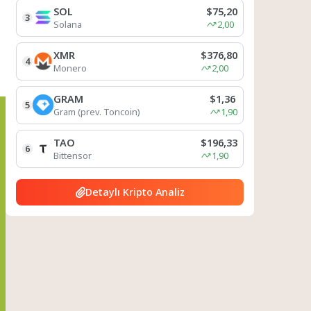
SOL
$75,20
3
Solana
2,00
XMR
$376,80
4
Monero
2,00
GRAM
$1,36
5
Gram (prev. Toncoin)
1,90
TAO
$196,33
6
Bittensor
1,90
Detaylı Kripto Analiz