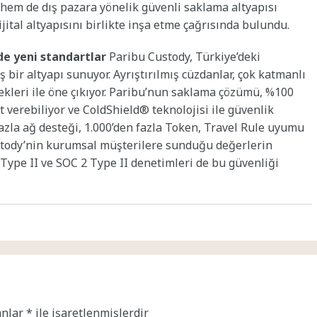
hem de dış pazara yönelik güvenli saklama altyapısı
jital altyapısını birlikte inşa etme çağrısında bulundu.
de yeni standartlar
Paribu Custody, Türkiye’deki
bir altyapı sunuyor. Ayrıştırılmış cüzdanlar, çok katmanlı
ekleri ile öne çıkıyor. Paribu’nun saklama çözümü, %100
verebiliyor ve ColdShield® teknolojisi ile güvenlik
azla ağ desteği, 1.000’den fazla Token, Travel Rule uyumu
ustody’nin kurumsal müşterilere sunduğu değerlerin
1 Type II ve SOC 2 Type II denetimleri de bu güvenliği
anlar
*
ile işaretlenmişlerdir