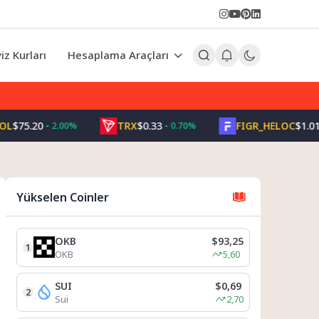
iz Kurları
Hesaplama Araçları
5.20
TRX
$0.33
FIGR_HELOC
$1.01
2.00%
0.70%
-2.
Yükselen Coinler
OKB
$93,25
1
OKB
5,60
SUI
$0,69
2
Sui
2,70