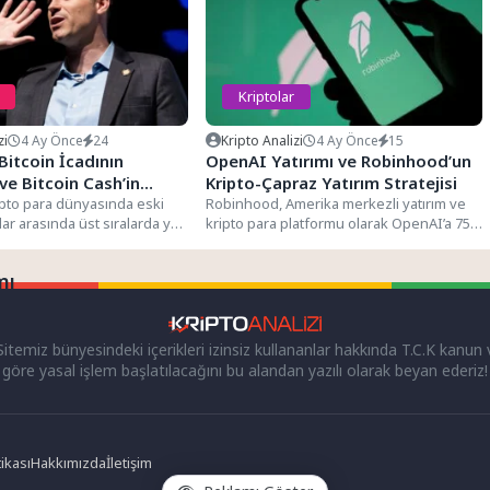
Kriptolar
zi
4 Ay Önce
24
Kripto Analizi
4 Ay Önce
15
Bitcoin İcadının
OpenAI Yatırımı ve Robinhood’un
ve Bitcoin Cash’in
Kripto-Çapraz Yatırım Stratejisi
nceleyen Bir Giriş
ipto para dünyasında eski
Robinhood, Amerika merkezli yatırım ve
ılar arasında üst sıralarda yer
kripto para platformu olarak OpenAI’a 75
..
milyon dolarlık bir yatırım...
mı
itemiz bünyesindeki içerikleri izinsiz kullananlar hakkında T.C.K kanun
göre yasal işlem başlatılacağını bu alandan yazılı olarak beyan ederiz!
ikası
Hakkımızda
İletişim