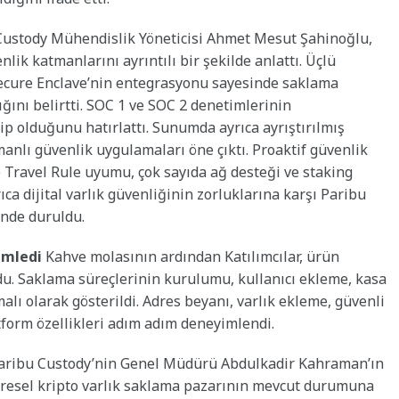
ustody Mühendislik Yöneticisi Ahmet Mesut Şahinoğlu,
lik katmanlarını ayrıntılı bir şekilde anlattı. Üçlü
ecure Enclave’nin entegrasyonu sayesinde saklama
ğını belirtti. SOC 1 ve SOC 2 denetimlerinin
p olduğunu hatırlattı. Sunumda ayrıca ayrıştırılmış
manlı güvenlik uygulamaları öne çıktı. Proaktif güvenlik
 Travel Rule uyumu, çok sayıda ağ desteği ve staking
ıca dijital varlık güvenliğinin zorluklarına karşı Paribu
nde duruldu.
yimledi
Kahve molasının ardından Katılımcılar, ürün
ldu. Saklama süreçlerinin kurulumu, kullanıcı ekleme, kasa
lı olarak gösterildi. Adres beyanı, varlık ekleme, güvenli
atform özellikleri adım adım deneyimlendi.
ribu Custody’nin Genel Müdürü Abdulkadir Kahraman’ın
üresel kripto varlık saklama pazarının mevcut durumuna