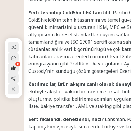
Yerli teknoloji ColdShield® tanıtıldı
Paribu C
ColdShield®’ın teknik tasarımını ve temel güven
güvenlik mimarisini oluşturan HSM, MPC ve S
altyapısının küresel standartlara uyum sağladı
tamamlandığını ve ISO 27001 sertifikasına sahi
cüzdanlar, anlık varlık görünürlüğü ve çok kat
katmanları arasında regtech ürünü ClearTX ile
entegrasyonu gibi özellikler de vurgulandı. Ayr
0
Custody’nin sunduğu çözüm göstergeleri üzeri
Katılımcılar, ürün akışını canlı olarak dene
ekibiyle akışları yakından inceleme fırsatı bu
oluşturma, politika belirleme adımları uygulama
liste, bakiye transferi, AML ve staking gibi pl
Sertifikalandı, denetlendi, hazır
Lansman, Pa
kapanış konuşmasıyla sona erdi. Türkiye ve k