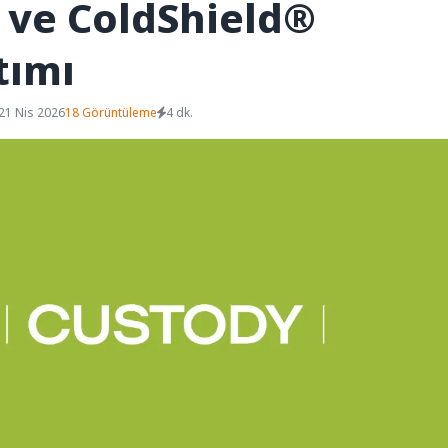
ve ColdShield®
tımı
21 Nis 2026
18 Görüntüleme
4 dk.